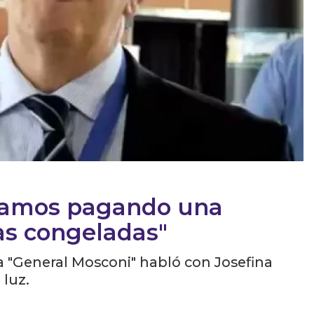
stamos pagando una
fas congeladas"
ía "General Mosconi" habló con Josefina
 luz.