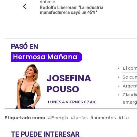
Anterior
Rodolfo Liberman: "La industria
manufacturera cayó un 45%"
PASÓ EN
Hermosa Mañana
El com
JOSEFINA
Se cu
POUSO
Argent
Claudi
emerge
LUNES A VIERNES 07 A10
Cómo c
Etiquetado como
Energía
tarifas
aumentos
Luz
TE PUEDE INTERESAR