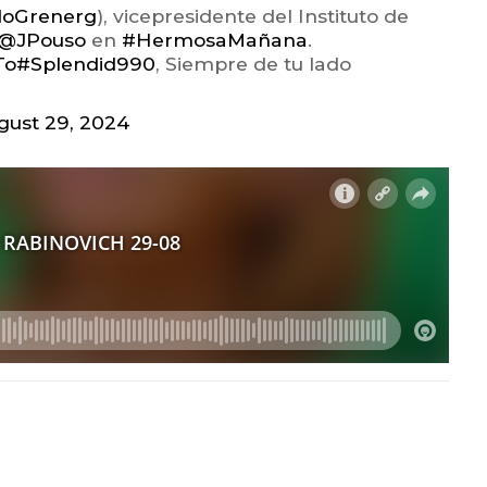
oGrenerg
), vicepresidente del Instituto de
@JPouso
en
#HermosaMañana
.
To
#Splendid990
, Siempre de tu lado
gust 29, 2024