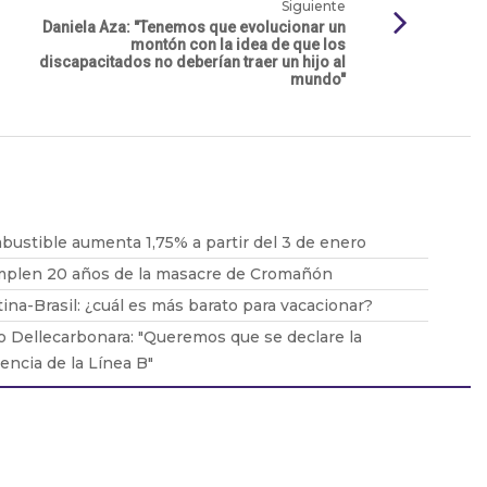
Siguiente
Daniela Aza: "Tenemos que evolucionar un
montón con la idea de que los
discapacitados no deberían traer un hijo al
mundo"
bustible aumenta 1,75% a partir del 3 de enero
mplen 20 años de la masacre de Cromañón
ina-Brasil: ¿cuál es más barato para vacacionar?
o Dellecarbonara: "Queremos que se declare la
ncia de la Línea B"
uidar la piel del sol durante el verano