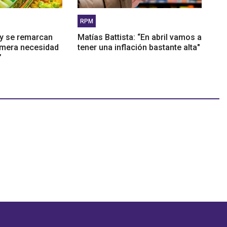
RPM
oy se remarcan
Matías Battista: “En abril vamos a
imera necesidad
tener una inflación bastante alta"
”