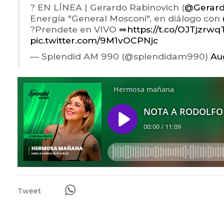
? EN LÍNEA | Gerardo Rabinovich (
@Gerard
Energía "General Mosconi", en diálogo con
?Prendete en VIVO ➡️
https://t.co/OJTjzrwq
pic.twitter.com/9M1vOCPNjc
— Splendid AM 990 (@splendidam990)
Au
Tweet