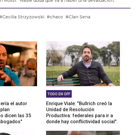
n Rossi: "Nadie duda que va a haber una devaluación,
ay que saber cuándo"
ittel: "Argentina ha sido la parte experimental de las
Cecilia Strzyzowski
chaco
Clan Sena
cas que llevó adelante Estados Unidos"
do Martin: “Mar del Plata está preparada a full, con
iones y grandes entretenimientos en teatro y las
”
TODO EN OFF
ería el autor
Enrique Viale: "Bullrich creó la
 plan
Unidad de Resolución
o dicen las 35
Productiva: federales para ir a
 abogados"
donde hay conflictividad social".