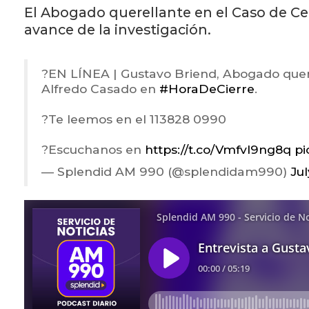
El Abogado querellante en el Caso de Cec
avance de la investigación.
?️EN LÍNEA | Gustavo Briend, Abogado quere
Alfredo Casado en
#HoraDeCierre
.
?Te leemos en el 113828 0990
?Escuchanos en
https://t.co/Vmfvl9ng8q
pi
— Splendid AM 990 (@splendidam990)
Jul