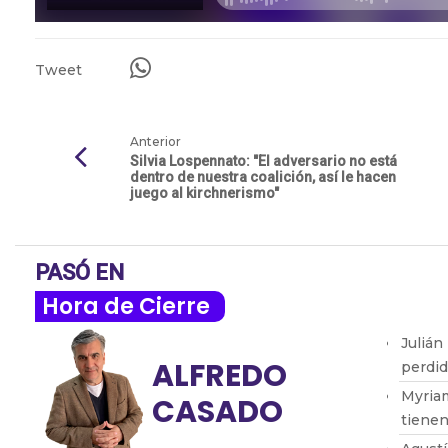
Tweet
Anterior
Silvia Lospennato: "El adversario no está
dentro de nuestra coalición, así le hacen
juego al kirchnerismo"
PASÓ EN
Hora de Cierre
Julián
ALFREDO
perdid
Myria
CASADO
tienen