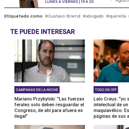
Agustí
LUNES A VIERNES | 19 A 20
solo h
Raul B
Etiquetado como
Gustavo Briend
abogado
querella
políti
Bernar
TE PUEDE INTERESAR
atracc
playas
CAMPANAS EN LA NOCHE
TODO EN OFF
Mariano Przybylski: "Las fuerzas
Lalo Creus: "yo s
ferales solo deben resguardar el
intelectual de un
Congreso, de ahí para afuera es
maquiavélico. Es
ilegal”
páginas de sus