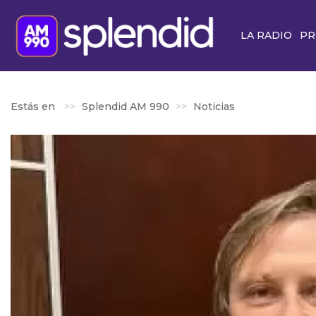
LA RADIO
PR
Estás en
Splendid AM 990
Noticias