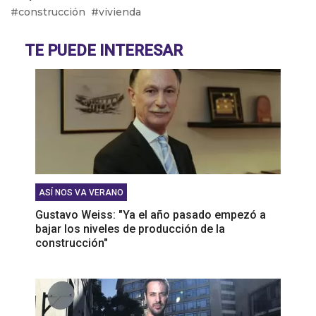
construcción
vivienda
Abel Furlan: “El peronismo debe recuperar la
lucha de los trabajadores"
TE PUEDE INTERESAR
Martín Giannini: "La gente elige su comida por el
bolsillo"
ASÍ NOS VA VERANO
Gustavo Weiss: "Ya el año pasado empezó a
bajar los niveles de producción de la
construcción"