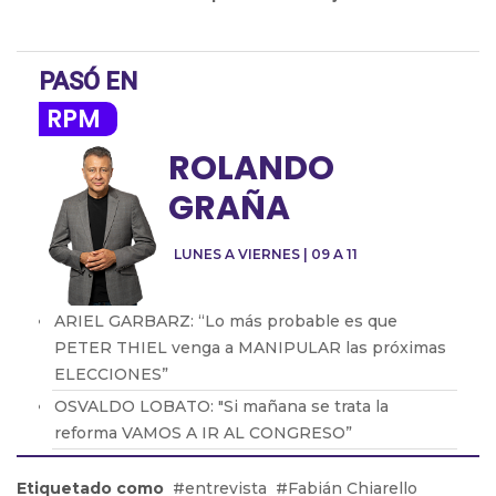
PASÓ EN
RPM
ROLANDO
GRAÑA
LUNES A VIERNES | 09 A 11
ARIEL GARBARZ: “Lo más probable es que
PETER THIEL venga a MANIPULAR las próximas
ELECCIONES”
OSVALDO LOBATO: "Si mañana se trata la
reforma VAMOS A IR AL CONGRESO”
Daniel Rosato: “El Gobierno piensa que la mejor
Etiquetado como
entrevista
Fabián Chiarello
política industrial es la que no existe”