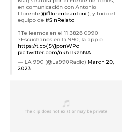
Magistratura por el Frente de Todos,
en comunicación con Antonio
Llorente(
@fllorenteantoni
), y todo el
equipo de
#SinRelato
?Te leemos en el 11 3828 0990
?Escuchanos en la 990, la app o
https://t.co/j5YjponWPc
pic.twitter.com/nkh11kzhNA
— LA 990 (@La990Radio)
March 20,
2023