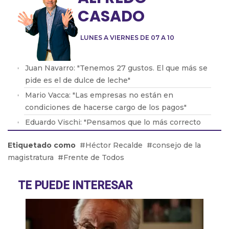
CASADO
LUNES A VIERNES DE 07 A 10
Juan Navarro: "Tenemos 27 gustos. El que más se
pide es el de dulce de leche"
Mario Vacca: "Las empresas no están en
condiciones de hacerse cargo de los pagos"
Eduardo Vischi: "Pensamos que lo más correcto
era modificar el DNU, no tirarlo abajo"
Etiquetado como
Héctor Recalde
consejo de la
Lic. Eduardo Lavorato: "Que los padres consuman
magistratura
Frente de Todos
con sus hijos les genera una dependencia"
Pablo González: "La situación en Acindar está
TE PUEDE INTERESAR
tensa"