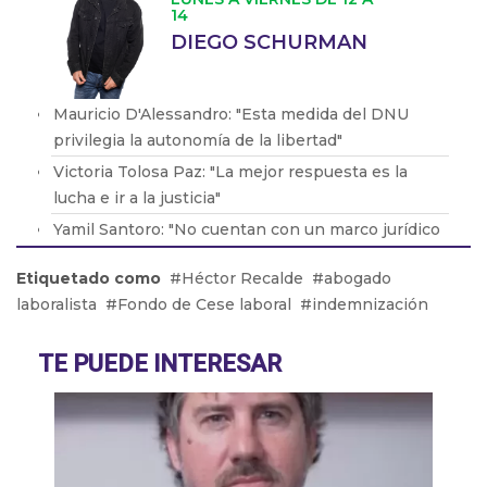
14
DIEGO SCHURMAN
Mauricio D'Alessandro: "Esta medida del DNU
privilegia la autonomía de la libertad"
Victoria Tolosa Paz: "La mejor respuesta es la
lucha e ir a la justicia"
Yamil Santoro: "No cuentan con un marco jurídico
que los protega"
Etiquetado como
Héctor Recalde
abogado
Mario Vacca: "Las empresas llegan a esta
laboralista
Fondo de Cese laboral
indemnización
situación donde no lo pueden sostener"
Oscar Cherú: "Mar del Plata tiene lugar para todos
TE PUEDE INTERESAR
los bolsillos"