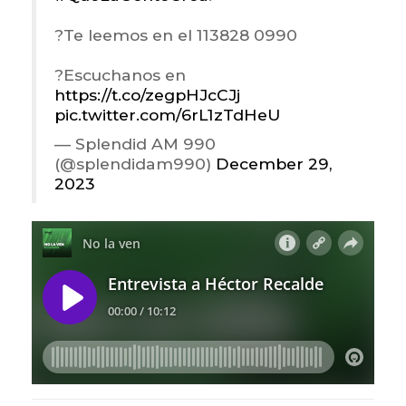
?Te leemos en el 113828 0990
?Escuchanos en
https://t.co/zegpHJcCJj
pic.twitter.com/6rL1zTdHeU
— Splendid AM 990
(@splendidam990)
December 29,
2023