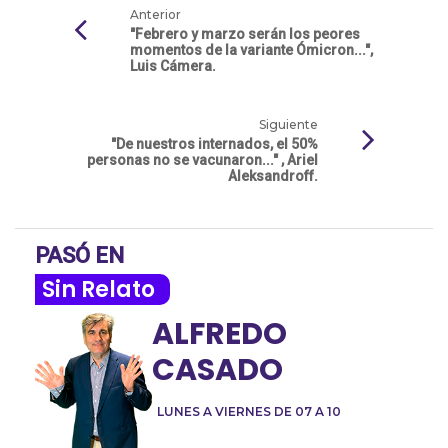
Anterior
"Febrero y marzo serán los peores
momentos de la variante Ómicron...",
Luis Cámera.
Siguiente
"De nuestros internados, el 50%
personas no se vacunaron..." , Ariel
Aleksandroff.
PASÓ EN
Sin Relato
ALFREDO
CASADO
LUNES A VIERNES DE 07 A 10