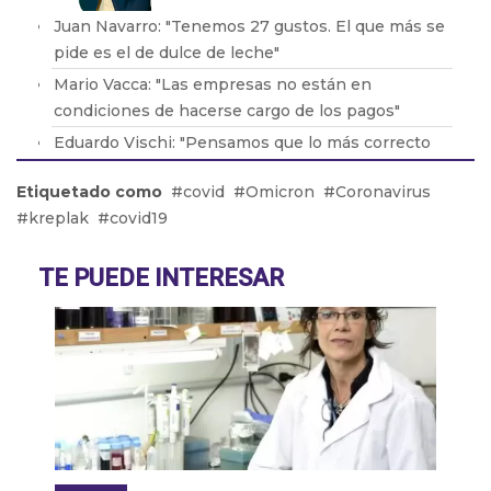
Juan Navarro: "Tenemos 27 gustos. El que más se
pide es el de dulce de leche"
Mario Vacca: "Las empresas no están en
condiciones de hacerse cargo de los pagos"
Eduardo Vischi: "Pensamos que lo más correcto
era modificar el DNU, no tirarlo abajo"
Etiquetado como
covid
Omicron
Coronavirus
Lic. Eduardo Lavorato: "Que los padres consuman
kreplak
covid19
con sus hijos les genera una dependencia"
Pablo González: "La situación en Acindar está
TE PUEDE INTERESAR
tensa"