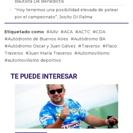
Bautista De Benedictis
‘‘Hoy tenemos una posibilidad elevada de pelear
por el campeonato”, Josito Di Palma
‘‘Me extraña el enojo de Rossi hacia nosotros
Etiquetado como
AAV
ACA
ACTC
CDA
porque lo que hicimos fue cumplir con el
Autódromo de Buenos Aires
Autódromo BA
reglamento”, Carlos Zanotti
Autódromo Oscar y Juan Gálvez
Traverso
Flaco
‘‘Rossi está esperando que la nueva resolución lo
Traverso
Juan María Traverso
Automovilismo
libere del aislamiento y pueda estar en San Juan”,
automovilismo deportivo
Darío Ramonda
‘‘Siempre estoy ilusionado con la posibilidad de ir
TE PUEDE INTERESAR
a correr al exterior”, Julián Santero