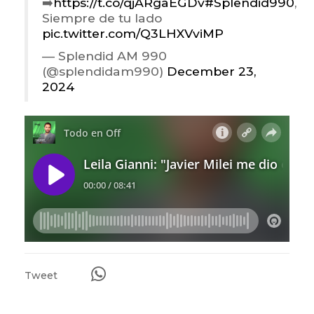
➡️
https://t.co/qjARgaEGDv
#Splendid990
,
Siempre de tu lado
pic.twitter.com/Q3LHXVviMP
— Splendid AM 990
(@splendidam990)
December 23,
2024
Tweet