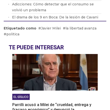
Adicciones: Cómo detectar que el consumo se
volvió un problema
El drama de los 9 en Boca: De la lesión de Cavani
al presente de Bareiro
Etiquetado como
Javier Milei
la libertad avanza
ALSONFÍN: "La RUPTURA del MERCOSUR traería
politica
CONSECUENCIAS muy NEGATIVAS para la
ECONOMÍA ARGENTINA"
TE PUEDE INTERESAR
RIESTRA PASÓ por ARRIBA a BOCA, le FALTÓ de
TODO al XENEIZE
EL GÍGLICO
Parrilli acusó a Milei de “crueldad, entrega y
fracaso económico” y denunció la