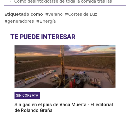
Cómo desintoxicarse de toda la comida tras las
fiestas
Etiquetado como
verano
Cortes de Luz
El ministro de Seguridad de PBA no descartó la
generadores
Energía
vuelta del servicio militar obligatorio
La rosca política se da en navidad
TE PUEDE INTERESAR
SIN CORBATA
Sin gas en el país de Vaca Muerta - El editorial
de Rolando Graña