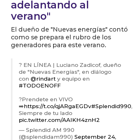
adelantando al
verano"
El dueño de "Nuevas energías" contó
como se prepara el rubro de los
generadores para este verano.
? EN LÍNEA | Luciano Zadicof, dueño
de "Nuevas Energías", en diálogo
con
@rindart
y equipo en
#TODOENOFF
?Prendete en VIVO
➡️
https://t.co/qjARgaEGDv
#Splendid990
,
Siempre de tu lado
pic.twitter.com/AAIKH4znH2
— Splendid AM 990
(@splendidam990)
September 24,