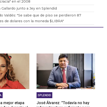
racia" en el 2008
 Gallardo junto a Jey en Splendid
o Valdés: "Se sabe que de piso se perdieron 87
es de dolares con la moneda $LIBRA"
co Borstelmann, el joven que creó una web para
rar mascotas perdidas
artin: “Estoy enchufado en proyectos cercanos y
ntando el nuevo álbum”
A
SPLENDID
"La mejor etapa
José Álvarez: "Todavía no hay