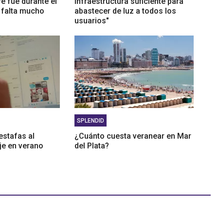
re fue durante el
infraestructura suficiente para
 falta mucho
abastecer de luz a todos los
usuarios"
SPLENDID
estafas al
¿Cuánto cuesta veranear en Mar
je en verano
del Plata?