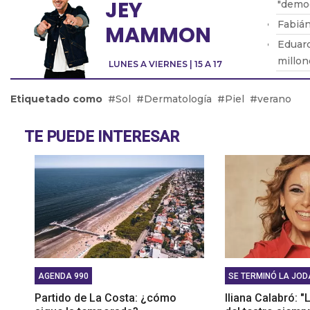
JEY
"democ
Fabián
MAMMON
Eduard
millon
LUNES A VIERNES | 15 A 17
Federi
encont
Etiquetado como
Sol
Dermatología
Piel
verano
Dany M
prese
TE PUEDE INTERESAR
AGENDA 990
SE TERMINÓ LA JOD
Partido de La Costa: ¿cómo
Iliana Calabró: 