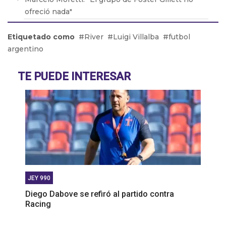
ofreció nada"
Héctor Baldassi opina sobre el arbitraje del fútbol
Etiquetado como
River
Luigi Villalba
futbol
argentino
argentino
Miguel Ángel Russo: “Para la situación económica
de San lorenzo Keylor Navas era imposible”
TE PUEDE INTERESAR
Álvaro Angulo: “Ganarle a River en el Monumental
seria muy hermoso”
JEY 990
Diego Dabove se refiró al partido contra
Racing