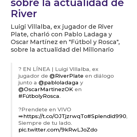
sobre la actualidad de
River
Luigi Villalba, ex jugador de River
Plate, charló con Pablo Ladaga y
Oscar Martínez en "Fútbol y Rosca",
sobre la actualidad del Millonario
? EN LÍNEA | Luigi Villalba, ex
jugador de
@RiverPlate
en diálogo
junto a
@pabloladaga
y
@OscarMartinezOK
en
#FútbolyRosca
.
?Prendete en VIVO
➡️
https://t.co/OJTjzrwqTo
#Splendid990
,
Siempre de tu lado.
pic.twitter.com/9kRwLJoZdo