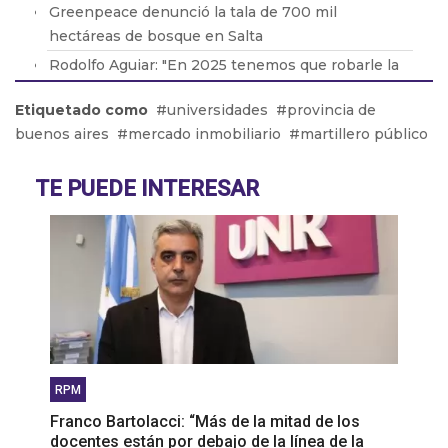
Greenpeace denunció la tala de 700 mil
hectáreas de bosque en Salta
Rodolfo Aguiar: "En 2025 tenemos que robarle la
motosierra y cortarle la cabeza a Milei"
Etiquetado como
universidades
provincia de
Las ventas de las PyMEs crecieron un 1%
buenos aires
mercado inmobiliario
martillero público
respecto al 2023
Juan Carlos Sanchetta: "La gente no llega al día 15
TE PUEDE INTERESAR
del mes"
RPM
Franco Bartolacci: “Más de la mitad de los
docentes están por debajo de la línea de la