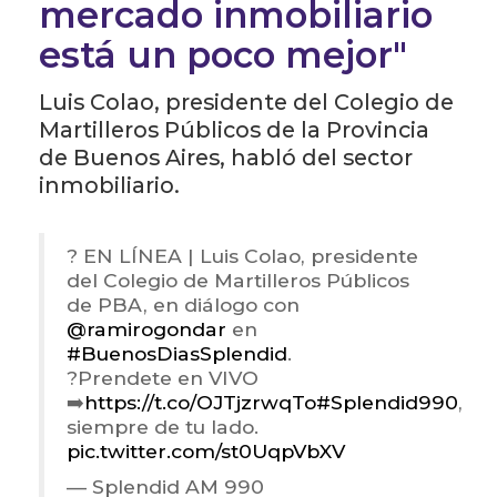
mercado inmobiliario
está un poco mejor"
Luis Colao, presidente del Colegio de
Martilleros Públicos de la Provincia
de Buenos Aires, habló del sector
inmobiliario.
? EN LÍNEA | Luis Colao, presidente
del Colegio de Martilleros Públicos
de PBA, en diálogo con
@ramirogondar
en
#BuenosDiasSplendid
.
?Prendete en VIVO
➡️
https://t.co/OJTjzrwqTo
#Splendid990
,
siempre de tu lado.
pic.twitter.com/st0UqpVbXV
— Splendid AM 990