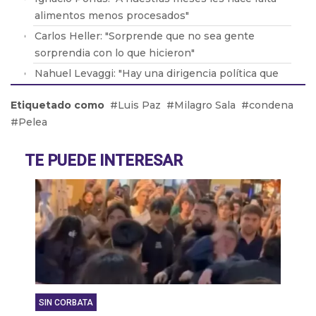
alimentos menos procesados"
Carlos Heller: "Sorprende que no sea gente
sorprendia con lo que hicieron"
Nahuel Levaggi: "Hay una dirigencia política que
impide el acceso a la tierra"
Etiquetado como
Luis Paz
Milagro Sala
condena
Manuel Gonzalo: "Argentina acompañaría la
Pelea
dinámica general del BRICS"
Mauricio Zabalza: "Se esperan días de lluvia que
TE PUEDE INTERESAR
corten con la intensidad de la nieve"
SIN CORBATA