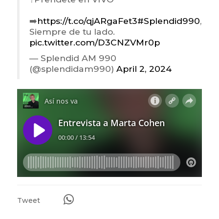
➡️
https://t.co/qjARgaFet3
#Splendid990
,
Siempre de tu lado.
pic.twitter.com/D3CNZVMr0p
— Splendid AM 990
(@splendidam990)
April 2, 2024
Tweet