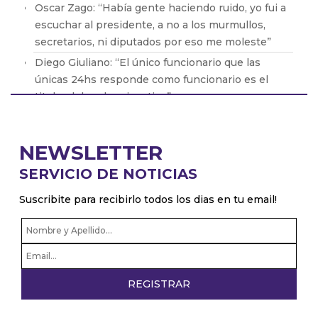
Oscar Zago: “Había gente haciendo ruido, yo fui a
escuchar al presidente, a no a los murmullos,
secretarios, ni diputados por eso me moleste”
Diego Giuliano: “El único funcionario que las
únicas 24hs responde como funcionario es el
titular del poder ejecutivo”
Pablo Zurro: “Soy intendente 24hs, no soy
intendente y despues privado”
NEWSLETTER
Patricio Giusto: “Hice una nota crítica sobre Milei
SERVICIO DE NOTICIAS
con datos objetivos y a la tarde me la borraron de
la página web”
Suscribite para recibirlo todos los dias en tu email!
Pablo Juliano: “Los radicales con peluca
confirman que no sirven para nada”