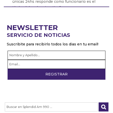
únicas 24hs responde como funcionario es el
titular del poder ejecutivo”
Pablo Zurro: “Soy intendente 24hs, no soy
intendente y despues privado”
NEWSLETTER
Patricio Giusto: “Hice una nota crítica sobre Milei
SERVICIO DE NOTICIAS
con datos objetivos y a la tarde me la borraron de
la página web”
Suscribite para recibirlo todos los dias en tu email!
Pablo Juliano: “Los radicales con peluca
confirman que no sirven para nada”