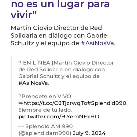
no es un lugar para
vivir”
Martín Giovio Director de Red
Solidaria en diálogo con Gabriel
Schultz y el equipo de
#AsíNosVa
.
? EN LÍNEA |Martín Giovio Director
de Red Solidaria en diálogo con
Gabriel Schultz y el equipo de
#AsíNosVa
.
?Prendete en VIVO
➡️
https://t.co/OJTjzrwqTo
#Splendid990
,
Siempre de tu lado.
pic.twitter.com/BjYemNExHO
— Splendid AM 990
(@splendidam990)
July 9, 2024