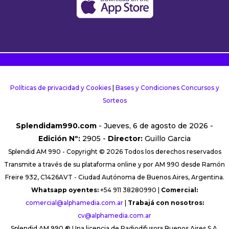
Políticas de privacidad y Cookies
|
Bases y Condiciones Concursos y
Sorteos
Splendidam990.com
- Jueves, 6 de agosto de 2026 -
Edición Nº:
2905 -
Director:
Guillo Garcia
Splendid AM 990 - Copyright © 2026 Todos los derechos reservados
Transmite a través de su plataforma online y por AM 990 desde Ramón
Freire 932, C1426AVT - Ciudad Autónoma de Buenos Aires, Argentina.
Whatsapp oyentes:
+54 911 38280990 |
Comercial:
comercial@alphamedia.com.ar
|
Trabajá con nosotros:
cv@alphamedia.com.ar
Splendid AM 990 ® Una licencia de Radiodifusora Buenos Aires S.A.