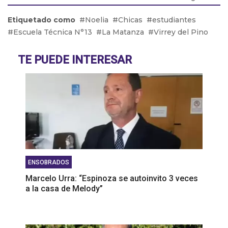
en boca de pozo que es casi el 43% de la factura"
Etiquetado como
Noelia
Chicas
estudiantes
Mariana Maglianese: “Si no se baja la densidad de
Escuela Técnica N°13
La Matanza
Virrey del Pino
mosquitos, hay que trabajar a nivel municipal para
erradicar”
TE PUEDE INTERESAR
Roberto Pintos: “Lo más triste fue perder a mi
amigo en mis brazos”
ENSOBRADOS
Marcelo Urra: “Espinoza se autoinvito 3 veces
a la casa de Melody”