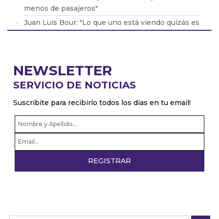
menos de pasajeros"
Juan Luis Bour: "Lo que uno está viendo quizás es
el piso de la caída de la industria"
Fernando Galarraga: "Hoy estamos a un paso de
retroceder 30 o 40 años"
NEWSLETTER
Carlos Attias: "Es cierto que Matías recibió un
SERVICIO DE NOTICIAS
golpe de Fernando"
Suscribite para recibirlo todos los dias en tu email!