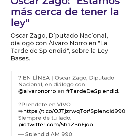
Oscar Zago: "Estamos
más cerca de tener la
ley"
Oscar Zago, Diputado Nacional,
dialogó con Álvaro Norro en "La
Tarde de Splendid", sobre la Ley
Bases.
? EN LÍNEA | Oscar Zago, Diputado
Nacional, en diálogo con
@alvaronorro
en
#TardeDeSplendid
.
?Prendete en VIVO
➡️
https://t.co/OJTjzrwqTo
#Splendid990
,
Siempre de tu lado.
pic.twitter.com/5haZSnFjdo
— Splendid AM 990