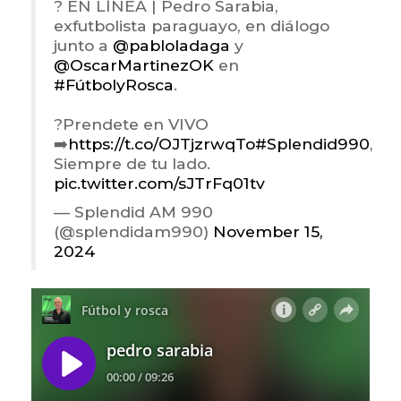
? EN LÍNEA | Pedro Sarabia,
exfutbolista paraguayo, en diálogo
junto a
@pabloladaga
y
@OscarMartinezOK
en
#FútbolyRosca
.
?Prendete en VIVO
➡️
https://t.co/OJTjzrwqTo
#Splendid990
,
Siempre de tu lado.
pic.twitter.com/sJTrFq01tv
— Splendid AM 990
(@splendidam990)
November 15,
2024