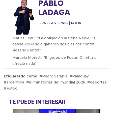
PABLO
LADAGA
LUNES A VIERNES | 13 A 15
Matias Lequi: “La obligación la tiene Newell 's,
desde 2008 solo ganaron dos clásicos contra
Rosario Central"
Marcelo Moretti: “El grupo de Foster Gillett no
ofreció nada"
Héctor Baldassi opina sobre el arbitraje del fútbol
Etiquetado como
Pedro Sarabia
Paraguay
argentino
argentina
eliminatorias del mundial 2026
deportes
Miguel Ángel Russo: “Para la situación económica
Fútbol
de San lorenzo Keylor Navas era imposible”
Álvaro Angulo: “Ganarle a River en el Monumental
TE PUEDE INTERESAR
seria muy hermoso”