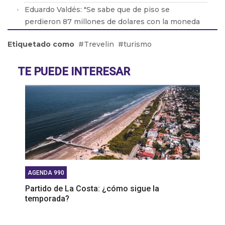
Eduardo Valdés: "Se sabe que de piso se
perdieron 87 millones de dolares con la moneda
$LIBRA"
Etiquetado como
Trevelin
turismo
Federico Borstelmann, el joven que creó una web
para encontrar mascotas perdidas
TE PUEDE INTERESAR
Dany Martin: “Estoy enchufado en proyectos
cercanos y presentando el nuevo álbum”
AGENDA 990
Partido de La Costa: ¿cómo sigue la
temporada?