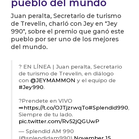
pueblo del mundo
Juan peralta, Secretario de turismo
de Trevelin, charló con Jey en "Jey
990", sobre el premio que ganó este
pueblo por ser uno de los mejores
del mundo.
? EN LÍNEA | Juan peralta, Secretario
de turismo de Trevelin, en diálogo
con
@JEYMAMMON
y el equipo de
#Jey990
.
?Prendete en VIVO
➡️
https://t.co/OJTjzrwqTo
#Splendid990
,
Siempre de tu lado.
pic.twitter.com/Rv52jQGUwP
— Splendid AM 990
(@splendidam990)
November 15,