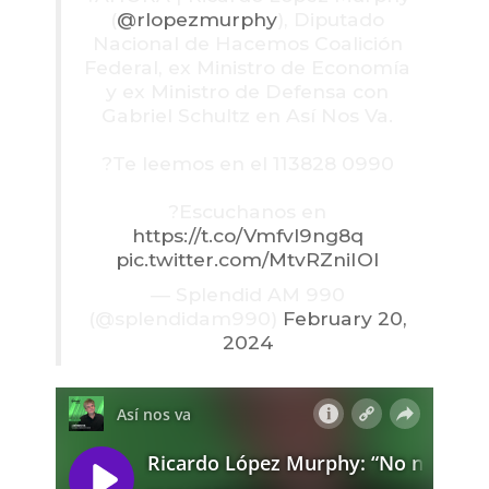
(
@rlopezmurphy
), Diputado
Nacional de Hacemos Coalición
Federal, ex Ministro de Economía
y ex Ministro de Defensa con
Gabriel Schultz en Así Nos Va.
?Te leemos en el 113828 0990
?Escuchanos en
https://t.co/Vmfvl9ng8q
pic.twitter.com/MtvRZniIOI
— Splendid AM 990
(@splendidam990)
February 20,
2024