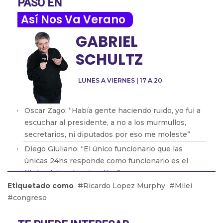
PASÓ EN
Así Nos Va Verano
GABRIEL
SCHULTZ
LUNES A VIERNES | 17 A 20
Oscar Zago: “Había gente haciendo ruido, yo fui a
escuchar al presidente, a no a los murmullos,
secretarios, ni diputados por eso me moleste”
Diego Giuliano: “El único funcionario que las
únicas 24hs responde como funcionario es el
titular del poder ejecutivo”
Etiquetado como
Ricardo Lopez Murphy
Milei
Pablo Zurro: “Soy intendente 24hs, no soy
congreso
intendente y despues privado”
Patricio Giusto: “Hice una nota crítica sobre Milei