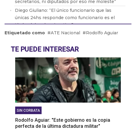
secretarios, ni diputados por eso me moleste”
Diego Giuliano: “El único funcionario que las
únicas 24hs responde como funcionario es el
titular del poder ejecutivo”
Etiquetado como
ATE Nacional
Rodolfo Aguiar
Pablo Zurro: “Soy intendente 24hs, no soy
intendente y despues privado”
TE PUEDE INTERESAR
Patricio Giusto: “Hice una nota crítica sobre Milei
con datos objetivos y a la tarde me la borraron de
la página web”
Pablo Juliano: “Los radicales con peluca
confirman que no sirven para nada”
SIN CORBATA
Rodolfo Aguiar: "Este gobierno es la copia
perfecta de la última dictadura militar"