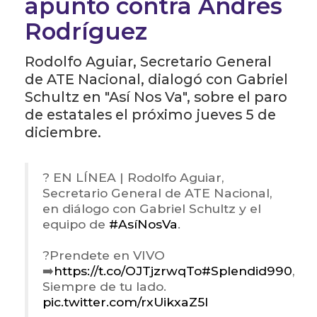
apuntó contra Andrés
Rodríguez
Rodolfo Aguiar, Secretario General
de ATE Nacional, dialogó con Gabriel
Schultz en "Así Nos Va", sobre el paro
de estatales el próximo jueves 5 de
diciembre.
? EN LÍNEA | Rodolfo Aguiar,
Secretario General de ATE Nacional,
en diálogo con Gabriel Schultz y el
equipo de
#AsíNosVa
.
?Prendete en VIVO
➡️
https://t.co/OJTjzrwqTo
#Splendid990
,
Siempre de tu lado.
pic.twitter.com/rxUikxaZ5I