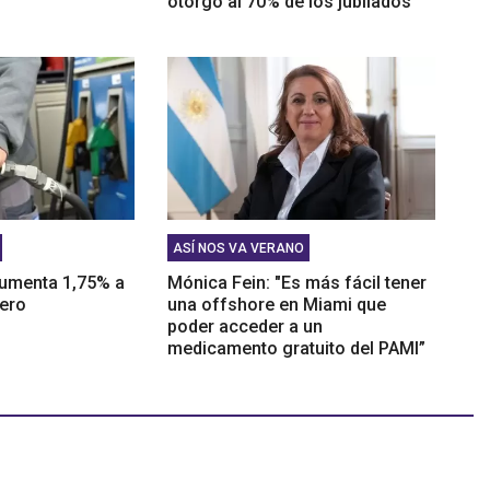
otorgó al 70% de los jubilados"
ASÍ NOS VA VERANO
aumenta 1,75% a
Mónica Fein: "Es más fácil tener
nero
una offshore en Miami que
poder acceder a un
medicamento gratuito del PAMI”