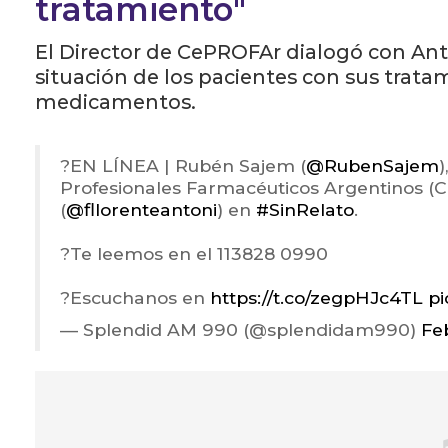
tratamiento"
El Director de CePROFAr dialogó con Ant
situación de los pacientes con sus trat
medicamentos.
?️EN LÍNEA | Rubén Sajem (
@RubenSajem
Profesionales Farmacéuticos Argentinos (
(
@fllorenteantoni
) en
#SinRelato
.
?Te leemos en el 113828 0990
?Escuchanos en
https://t.co/zegpHJc4TL
pi
— Splendid AM 990 (@splendidam990)
Fe