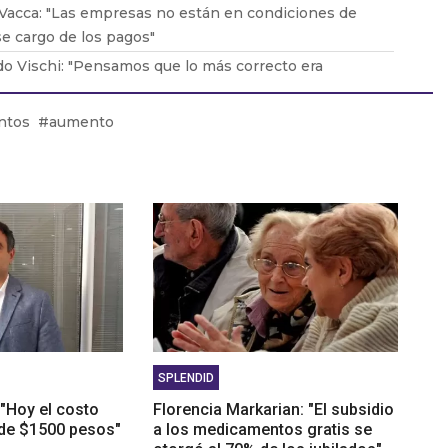
Vacca: "Las empresas no están en condiciones de
e cargo de los pagos"
o Vischi: "Pensamos que lo más correcto era
car el DNU, no tirarlo abajo"
duardo Lavorato: "Que los padres consuman con sus
ntos
aumento
les genera una dependencia"
González: "La situación en Acindar está tensa"
SPLENDID
"Hoy el costo
Florencia Markarian: "El subsidio
 de $1500 pesos"
a los medicamentos gratis se