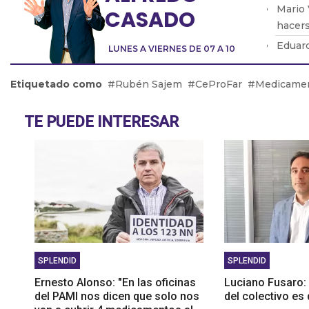
Mario 
CASADO
hacers
Eduard
LUNES A VIERNES DE 07 A 10
modifi
Lic. E
Etiquetado como
Rubén Sajem
CeProFar
Medicame
hijos 
Pablo 
TE PUEDE INTERESAR
SPLENDID
SPLENDID
Ernesto Alonso: "En las oficinas
Luciano Fusaro: 
del PAMI nos dicen que solo nos
del colectivo es