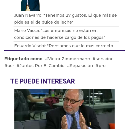
Juan Navarro: "Tenemos 27 gustos. El que más se
pide es el de dulce de leche"
Mario Vacca: "Las empresas no están en
condiciones de hacerse cargo de los pagos"
Eduardo Vischi: "Pensamos que lo más correcto
era modificar el DNU, no tirarlo abajo"
Etiquetado como
Victor Zimmermann
senador
Lic. Eduardo Lavorato: "Que los padres consuman
ucr
Juntos Por El Cambio
Separación
pro
con sus hijos les genera una dependencia"
Pablo González: "La situación en Acindar está
TE PUEDE INTERESAR
tensa"