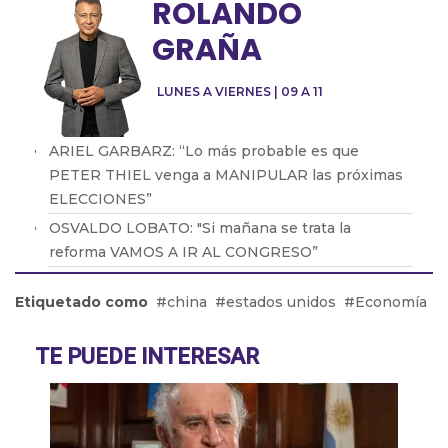
ROLANDO
GRAÑA
LUNES A VIERNES | 09 A 11
ARIEL GARBARZ: “Lo más probable es que
PETER THIEL venga a MANIPULAR las próximas
ELECCIONES”
OSVALDO LOBATO: "Si mañana se trata la
reforma VAMOS A IR AL CONGRESO”
Daniel Rosato: “El Gobierno piensa que la mejor
Etiquetado como
china
estados unidos
Economía
política industrial es la que no existe”
Abel Furlan: “El peronismo debe recuperar la
TE PUEDE INTERESAR
lucha de los trabajadores"
Martín Giannini: "La gente elige su comida por el
bolsillo"