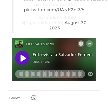
siempre de tu lado.
pic.twitter.com/UANK2nt37s
— Splendid AM 990
(@splendidam990)
August 30,
2023
Tweet