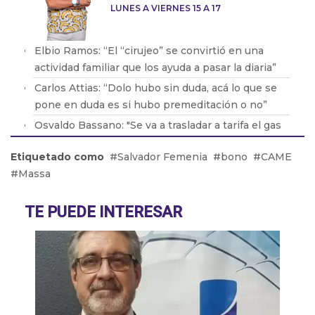
LUNES A VIERNES 15 A 17
Elbio Ramos: “El “cirujeo” se convirtió en una
actividad familiar que los ayuda a pasar la diaria”
Carlos Attias: “Dolo hubo sin duda, acá lo que se
pone en duda es si hubo premeditación o no”
Osvaldo Bassano: "Se va a trasladar a tarifa el gas
en boca de pozo que es casi el 43% de la factura"
Etiquetado como
Salvador Femenia
bono
CAME
Mariana Maglianese: “Si no se baja la densidad de
Massa
mosquitos, hay que trabajar a nivel municipal para
erradicar”
TE PUEDE INTERESAR
Roberto Pintos: “Lo más triste fue perder a mi
amigo en mis brazos”