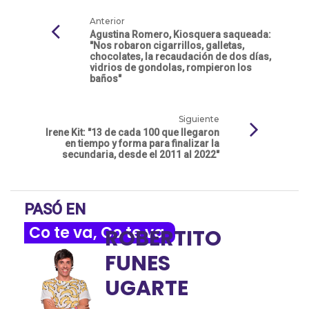
Anterior
Agustina Romero, Kiosquera saqueada:
"Nos robaron cigarrillos, galletas,
chocolates, la recaudación de dos días,
vidrios de gondolas, rompieron los
baños"
Siguiente
Irene Kit: "13 de cada 100 que llegaron
en tiempo y forma para finalizar la
secundaria, desde el 2011 al 2022"
PASÓ EN
Co te va, Co te va
ROBERTITO
FUNES
UGARTE