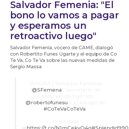
Salvador Femenia: "El
bono lo vamos a pagar
y esperamos un
retroactivo luego"
Salvador Femenia, vocero de CAME, dialogó
con Robertito Funes Ugarte y el equipo de Co
Te Va, Co Te Va sobre las nuevas medidas de
Sergio Massa
?️AHORA | Salvador Femenia
(
@SFemena
), secretario de
CAME, en diálogo con
@robertofunesu
y el equipo de
#CoTeVaCoTeVa
.
?Prendete
➡️
https://t.co/N1mCekyQ4q
#Splendid990