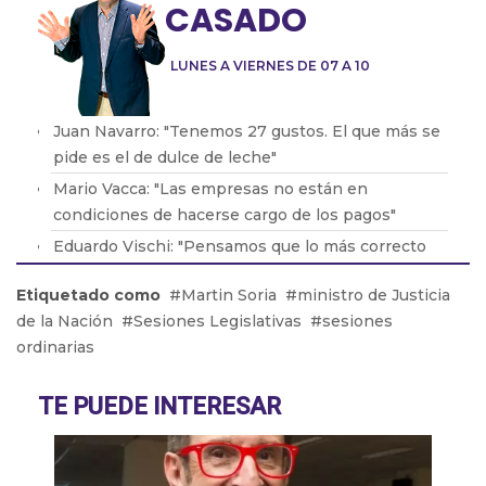
CASADO
LUNES A VIERNES DE 07 A 10
Juan Navarro: "Tenemos 27 gustos. El que más se
pide es el de dulce de leche"
Mario Vacca: "Las empresas no están en
condiciones de hacerse cargo de los pagos"
Eduardo Vischi: "Pensamos que lo más correcto
era modificar el DNU, no tirarlo abajo"
Etiquetado como
Martin Soria
ministro de Justicia
Lic. Eduardo Lavorato: "Que los padres consuman
de la Nación
Sesiones Legislativas
sesiones
con sus hijos les genera una dependencia"
ordinarias
Pablo González: "La situación en Acindar está
tensa"
TE PUEDE INTERESAR