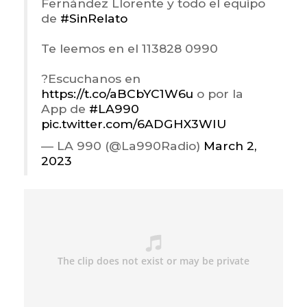
Fernández Llorente y todo el equipo
de
#SinRelato
Te leemos en el 113828 0990
?Escuchanos en
https://t.co/aBCbYC1W6u
o por la
App de
#LA990
pic.twitter.com/6ADGHX3WIU
— LA 990 (@La990Radio)
March 2,
2023