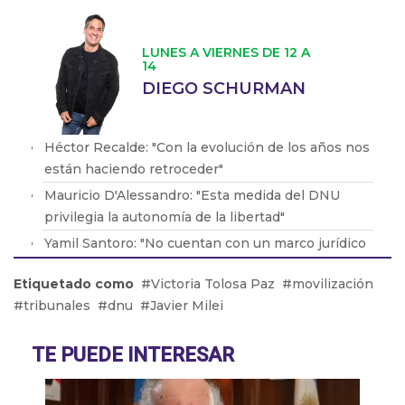
LUNES A VIERNES DE 12 A
14
DIEGO SCHURMAN
Héctor Recalde: "Con la evolución de los años nos
están haciendo retroceder"
Mauricio D'Alessandro: "Esta medida del DNU
privilegia la autonomía de la libertad"
Yamil Santoro: "No cuentan con un marco jurídico
que los protega"
Etiquetado como
Victoria Tolosa Paz
movilización
Mario Vacca: "Las empresas llegan a esta
tribunales
dnu
Javier Milei
situación donde no lo pueden sostener"
Oscar Cherú: "Mar del Plata tiene lugar para todos
TE PUEDE INTERESAR
los bolsillos"