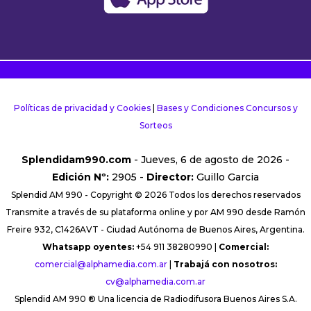
Políticas de privacidad y Cookies
|
Bases y Condiciones Concursos y
Sorteos
Splendidam990.com
- Jueves, 6 de agosto de 2026 -
Edición Nº:
2905 -
Director:
Guillo Garcia
Splendid AM 990 - Copyright © 2026 Todos los derechos reservados
Transmite a través de su plataforma online y por AM 990 desde Ramón
Freire 932, C1426AVT - Ciudad Autónoma de Buenos Aires, Argentina.
Whatsapp oyentes:
+54 911 38280990 |
Comercial:
comercial@alphamedia.com.ar
|
Trabajá con nosotros:
cv@alphamedia.com.ar
Splendid AM 990 ® Una licencia de Radiodifusora Buenos Aires S.A.