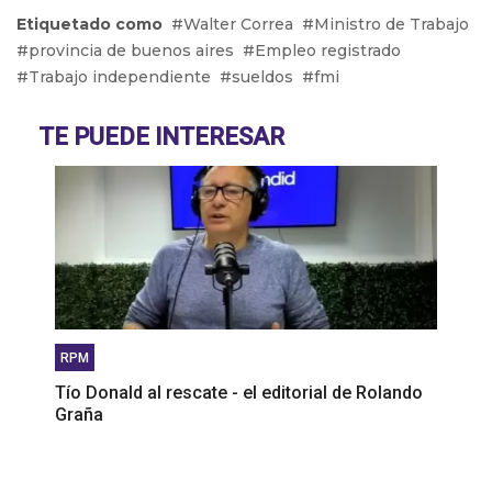
Diana Maffía: “Hay lugares donde la paridad de
Etiquetado como
Walter Correa
Ministro de Trabajo
género aún no ha llegado”
provincia de buenos aires
Empleo registrado
Walter Córdoba: “Estamos hace mucho
Trabajo independiente
sueldos
fmi
planteando la idea de incorporarnos a la CGT”
Abél Furlán: “Esperamos 1 millón de personas en
TE PUEDE INTERESAR
la calle el 24 de enero”
RPM
Tío Donald al rescate - el editorial de Rolando
Graña