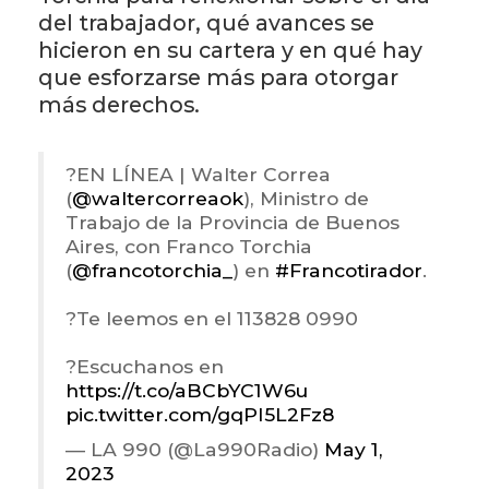
del trabajador, qué avances se
hicieron en su cartera y en qué hay
que esforzarse más para otorgar
más derechos.
?️EN LÍNEA | Walter Correa
(
@waltercorreaok
), Ministro de
Trabajo de la Provincia de Buenos
Aires, con Franco Torchia
(
@francotorchia_
) en
#Francotirador
.
?Te leemos en el 113828 0990
?Escuchanos en
https://t.co/aBCbYC1W6u
pic.twitter.com/gqPI5L2Fz8
— LA 990 (@La990Radio)
May 1,
2023