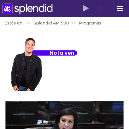
Estás en
Splendid AM 990
Programas
No la ven
Diego
Schurman
SÁBADOS 07 A 10