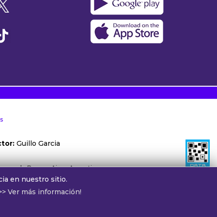
s
tor:
Guillo Garcia
ónoma de Buenos Aires, Argentina.
ia en nuestro sitio.
otros:
cv@alphamedia.com.ar
>> Ver más información!