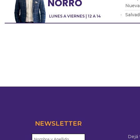
NORRO
Nueva 
Salvad
LUNES A VIERNES | 12 A 14
que la
Jaime 
instit
Ricar
tenem
NEWSLETTER
Dejá