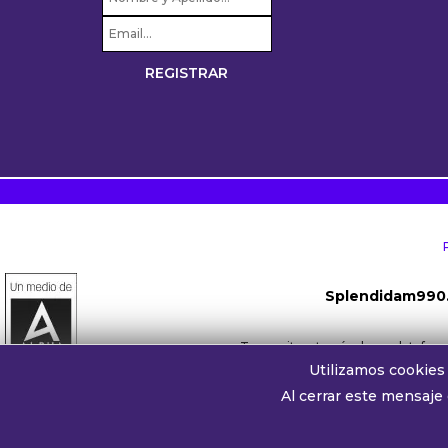
Splendidam990
Transmite a través de su platafo
Utilizamos cookies 
Whatsapp oyentes:
+54 911 
Al cerrar este mensaje