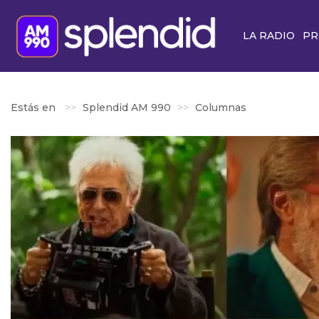
LA RADIO
PR
Estás en
Splendid AM 990
Columnas