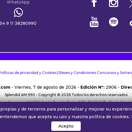
WhatsApp
54 9 11 38280990
Políticas de privacidad y Cookies
|
Bases y Condiciones Concursos y Sorteo
.com
- Viernes, 7 de agosto de 2026 -
Edición Nº:
2906 -
Direc
Splendid AM 990 - Copyright © 2026 Todos los derechos reservados
rma online y por AM 990 desde Ramón Freire 932, C1426AVT - Ciudad Aut
propias y de terceros para personalizar y mejorar su experienc
38280990 |
Comercial:
comercial@alphamedia.com.ar
|
Trabajá con nos
 entendemos que acepta su uso y nuestra política de cookies.
Splendid AM 990 ® Una licencia de Radiodifusora Buenos Aires S.A.
´
Acepto