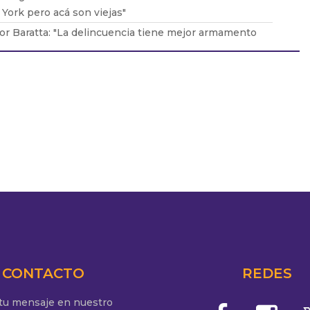
York pero acá son viejas"
or Baratta: "La delincuencia tiene mejor armamento
 seguridad”
Durán Barba: "Milei no tiene apego a la
ucionalidad"
do López Murphy: "No podemos tener DÉFICIT, no
os ahorro”
CONTACTO
REDES
 tu mensaje en nuestro