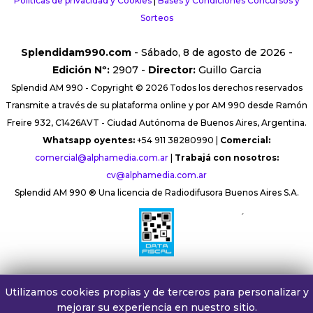
Políticas de privacidad y Cookies
|
Bases y Condiciones Concursos y
Sorteos
Splendidam990.com
- Sábado, 8 de agosto de 2026 -
Edición Nº:
2907 -
Director:
Guillo Garcia
Splendid AM 990 - Copyright © 2026 Todos los derechos reservados
Transmite a través de su plataforma online y por AM 990 desde Ramón
Freire 932, C1426AVT - Ciudad Autónoma de Buenos Aires, Argentina.
Whatsapp oyentes:
+54 911 38280990 |
Comercial:
comercial@alphamedia.com.ar
|
Trabajá con nosotros:
cv@alphamedia.com.ar
Splendid AM 990 ® Una licencia de Radiodifusora Buenos Aires S.A.
´
Utilizamos cookies propias y de terceros para personalizar y
mejorar su experiencia en nuestro sitio.