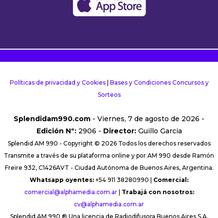
Políticas de privacidad y Cookies
|
Bases y Condiciones Concursos y
Sorteos
Splendidam990.com
- Viernes, 7 de agosto de 2026 -
Edición Nº:
2906 -
Director:
Guillo Garcia
Splendid AM 990 - Copyright © 2026 Todos los derechos reservados
Transmite a través de su plataforma online y por AM 990 desde Ramón
Freire 932, C1426AVT - Ciudad Autónoma de Buenos Aires, Argentina.
Whatsapp oyentes:
+54 911 38280990 |
Comercial:
comercial@alphamedia.com.ar
|
Trabajá con nosotros:
cv@alphamedia.com.ar
Splendid AM 990 ® Una licencia de Radiodifusora Buenos Aires S.A.