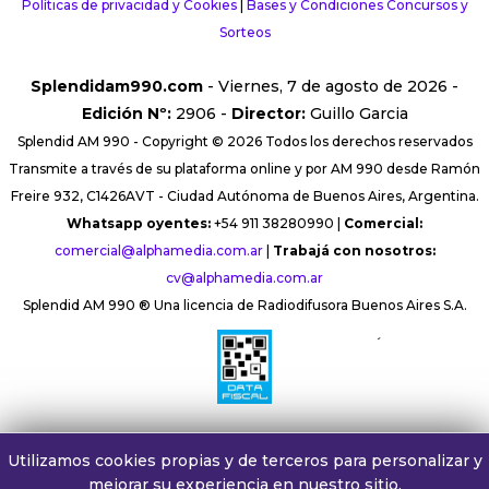
Políticas de privacidad y Cookies
|
Bases y Condiciones Concursos y
Sorteos
Splendidam990.com
- Viernes, 7 de agosto de 2026 -
Edición Nº:
2906 -
Director:
Guillo Garcia
Splendid AM 990 - Copyright © 2026 Todos los derechos reservados
Transmite a través de su plataforma online y por AM 990 desde Ramón
Freire 932, C1426AVT - Ciudad Autónoma de Buenos Aires, Argentina.
Whatsapp oyentes:
+54 911 38280990 |
Comercial:
comercial@alphamedia.com.ar
|
Trabajá con nosotros:
cv@alphamedia.com.ar
Splendid AM 990 ® Una licencia de Radiodifusora Buenos Aires S.A.
´
Utilizamos cookies propias y de terceros para personalizar y
mejorar su experiencia en nuestro sitio.