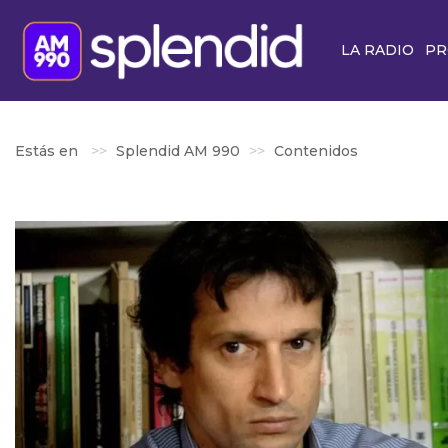
LA RADIO
PR
Estás en
Splendid AM 990
Contenidos