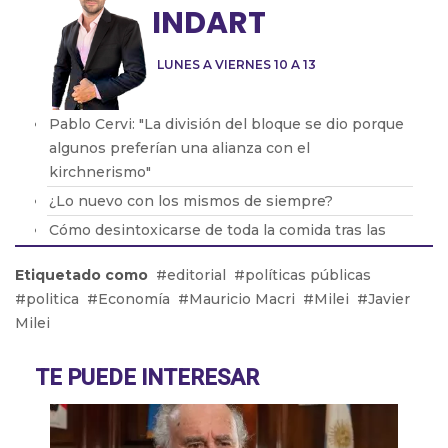
INDART
LUNES A VIERNES 10 A 13
Pablo Cervi: "La división del bloque se dio porque
algunos preferían una alianza con el
kirchnerismo"
¿Lo nuevo con los mismos de siempre?
Cómo desintoxicarse de toda la comida tras las
fiestas
Etiquetado como
editorial
políticas públicas
El ministro de Seguridad de PBA no descartó la
politica
Economía
Mauricio Macri
Milei
Javier
vuelta del servicio militar obligatorio
Milei
La rosca política se da en navidad
TE PUEDE INTERESAR