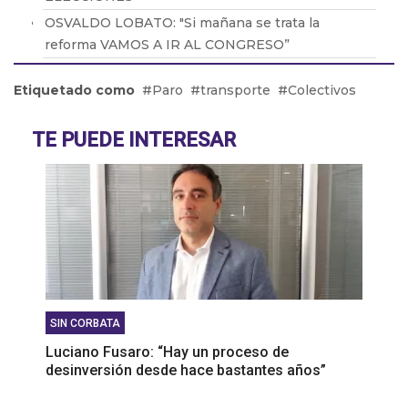
OSVALDO LOBATO: "Si mañana se trata la
reforma VAMOS A IR AL CONGRESO”
Daniel Rosato: “El Gobierno piensa que la mejor
Etiquetado como
Paro
transporte
Colectivos
política industrial es la que no existe”
Abel Furlan: “El peronismo debe recuperar la
TE PUEDE INTERESAR
lucha de los trabajadores"
Martín Giannini: "La gente elige su comida por el
bolsillo"
SIN CORBATA
Luciano Fusaro: “Hay un proceso de
desinversión desde hace bastantes años”