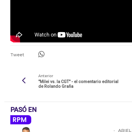
Tweet
Anterior
"Milei vs. la CGT" - el comentario editorial
de Rolando Graña
PASÓ EN
RPM
ARIEL