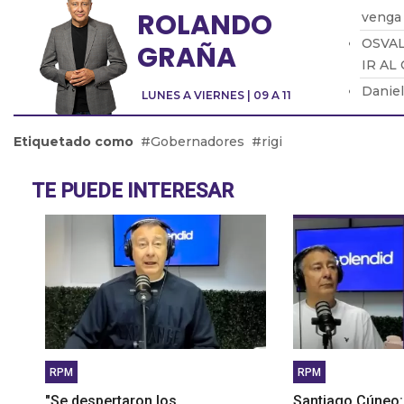
ROLANDO
venga
OSVAL
GRAÑA
IR AL
Daniel
LUNES A VIERNES | 09 A 11
indust
Abel F
Etiquetado como
Gobernadores
rigi
trabaj
Martín
TE PUEDE INTERESAR
RPM
RPM
"Se despertaron los
Santiago Cúneo: 