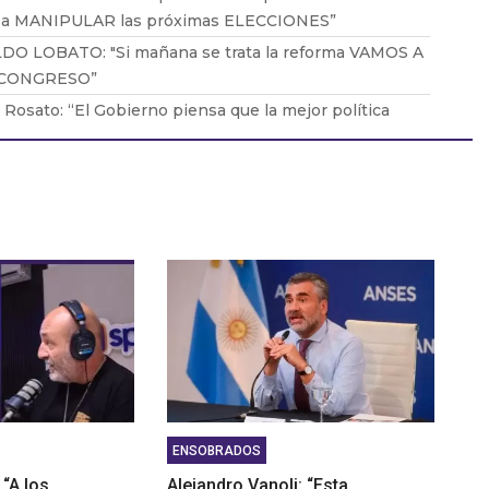
 a MANIPULAR las próximas ELECCIONES”
DO LOBATO: "Si mañana se trata la reforma VAMOS A
 CONGRESO”
 Rosato: “El Gobierno piensa que la mejor política
rial es la que no existe”
urlan: “El peronismo debe recuperar la lucha de los
adores"
 Giannini: "La gente elige su comida por el bolsillo"
ENSOBRADOS
“A los
Alejandro Vanoli: “Esta