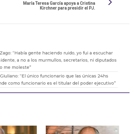
María Teresa García apoya a Cristina
Kirchner para presidir el PJ.
Zago: “Había gente haciendo ruido, yo fui a escuchar
sidente, a no a los murmullos, secretarios, ni diputados
so me moleste”
Giuliano: “El único funcionario que las únicas 24hs
de como funcionario es el titular del poder ejecutivo”
Zurro: “Soy intendente 24hs, no soy intendente y
es privado”
io Giusto: “Hice una nota crítica sobre Milei con datos
vos y a la tarde me la borraron de la página web”
Juliano: “Los radicales con peluca confirman que no
 para nada”