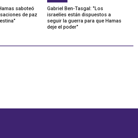
"Hamas saboteó
Gabriel Ben-Tasgal: "Los
rsaciones de paz
israelíes están dispuestos a
lestina"
seguir la guerra para que Hamas
deje el poder"