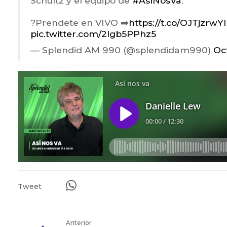
Schultz y el equipo de
#AsíNosVa
.
?Prendete en VIVO ➡️
https://t.co/OJTjzrw
pic.twitter.com/2lgb5PPhz5
— Splendid AM 990 (@splendidam990)
Oc
Tweet
Anterior