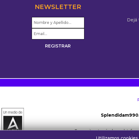
NEWSLETTER
Dejá
Splendidam990
Transmite a través de su platafo
Utilizamos cookies 
Whatsapp oyentes:
+54 911 