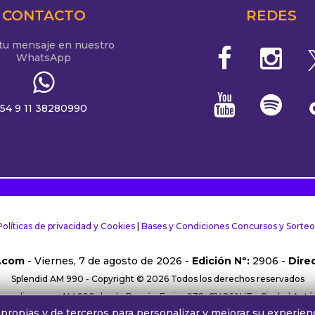
CONTACTO
REDES
 tu mensaje en nuestro
WhatsApp
54 9 11 38280990
Políticas de privacidad y Cookies
|
Bases y Condiciones Concursos y Sorteo
.com
- Viernes, 7 de agosto de 2026 -
Edición Nº:
2906 -
Direc
Splendid AM 990 - Copyright © 2026 Todos los derechos reservados
rma online y por AM 990 desde Ramón Freire 932, C1426AVT - Ciudad Aut
propias y de terceros para personalizar y mejorar su experienc
38280990 |
Comercial:
comercial@alphamedia.com.ar
|
Trabajá con nos