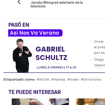
Jacobo Winograd está harto de la
televisión
PASÓ EN
Así Nos Va Verano
Oscar 
GABRIEL
al pre
por e
SCHULTZ
Diego 
respon
LUNES A VIERNES | 17 A 20
Pablo 
despu
Etiquetado como
NOVA
Hamas
Israel
terrorismo
Patric
objeti
TE PUEDE INTERESAR
Pablo 
sirven