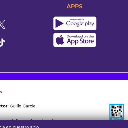
APPS
s
tor:
Guillo Garcia
ónoma de Buenos Aires, Argentina.
ia en nuestro sitio.
otros:
cv@alphamedia.com.ar