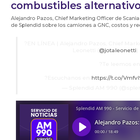
combustibles alternativo
Alejandro Pazos, Chief Marketing Officer de Scania
de Splendid sobre los camiones a GNC, costos y re
?️EN LÍNEA | Alejandro Pazos, Chief Mark
Leonetti (
@jotaleonetti
)
?Te leemos en
?Escuchanos en
https://t.co/Vmf
— Splendid AM 990 (@spl