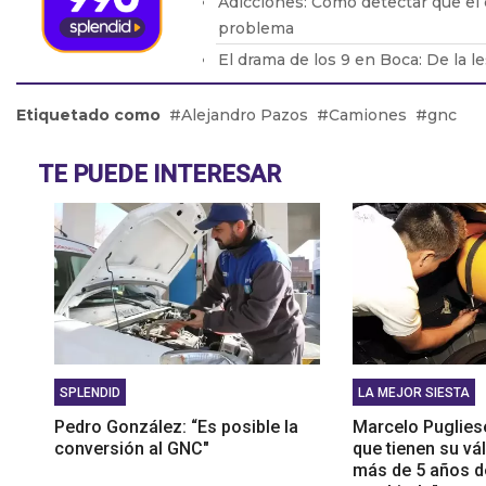
Adicciones: Cómo detectar que el
problema
El drama de los 9 en Boca: De la l
de Bareiro
Etiquetado como
Alejandro Pazos
Camiones
gnc
ALSONFÍN: "La RUPTURA del MER
CONSECUENCIAS muy NEGATIVAS
ARGENTINA"
TE PUEDE INTERESAR
RIESTRA PASÓ por ARRIBA a BOC
XENEIZE
SPLENDID
LA MEJOR SIESTA
Pedro González: “Es posible la
Marcelo Puglies
conversión al GNC"
que tienen su vá
más de 5 años 