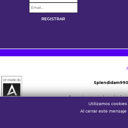
Splendidam99
Transmite a través de su platafo
Utilizamos cookies 
Whatsapp oyentes:
+54 911 
Al cerrar este mensaje