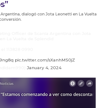
s”
 Argentina, dialogó con Jota Leonetti en La Vuelta
conversión.
eting Officer de Scania Argentina con Jota
 en La Vuelta de Splendid
 el 113828 0990
vl9ng8q
pic.twitter.com/sXanhMS0jZ
endidam990)
January 4, 2024