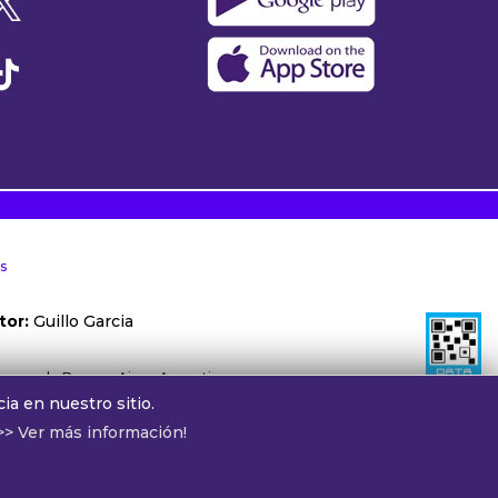
s
tor:
Guillo Garcia
ónoma de Buenos Aires, Argentina.
ia en nuestro sitio.
otros:
cv@alphamedia.com.ar
>> Ver más información!