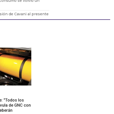
 consumo se volvió un
esión de Cavani al presente
COSUR traería
 para la ECONOMÍA
A, le FALTÓ de TODO al
e: "Todos los
lvula de GNC con
deberán