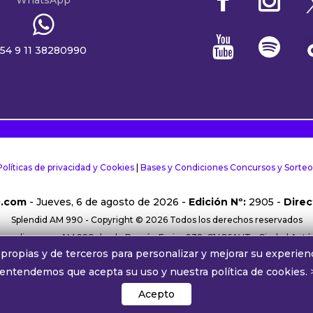
54 9 11 38280990
Políticas de privacidad y Cookies
|
Bases y Condiciones Concursos y Sorteo
0.com
- Jueves, 6 de agosto de 2026 -
Edición Nº:
2905 -
Direc
Splendid AM 990 - Copyright © 2026 Todos los derechos reservados
rma online y por AM 990 desde Ramón Freire 932, C1426AVT - Ciudad Aut
propias y de terceros para personalizar y mejorar su experienc
38280990 |
Comercial:
comercial@alphamedia.com.ar
|
Trabajá con nos
 entendemos que acepta su uso y nuestra política de cookies.
Splendid AM 990 ® Una licencia de Radiodifusora Buenos Aires S.A.
´
Acepto