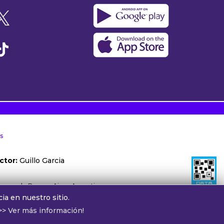
s
ctor:
Guillo Garcia
ónoma de Buenos Aires, Argentina.
ia en nuestro sitio.
otros:
cv@alphamedia.com.ar
>> Ver más información!