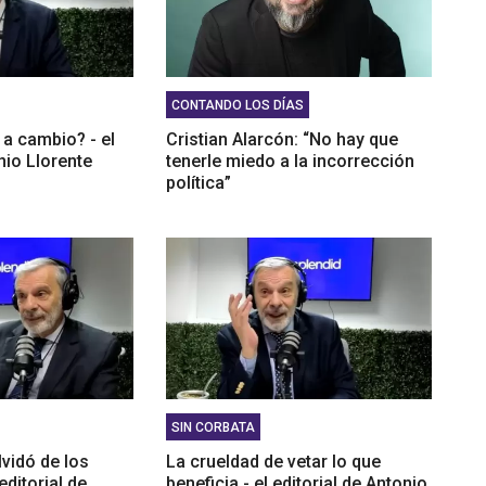
CONTANDO LOS DÍAS
 a cambio? - el
Cristian Alarcón: “No hay que
nio Llorente
tenerle miedo a la incorrección
política”
SIN CORBATA
lvidó de los
La crueldad de vetar lo que
editorial de
beneficia - el editorial de Antonio