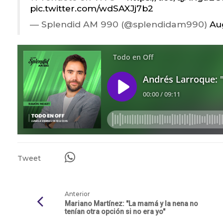
pic.twitter.com/wdSAXJj7b2
— Splendid AM 990 (@splendidam990)
Au
Tweet
Anterior
Mariano Martínez: "La mamá y la nena no
tenían otra opción si no era yo"