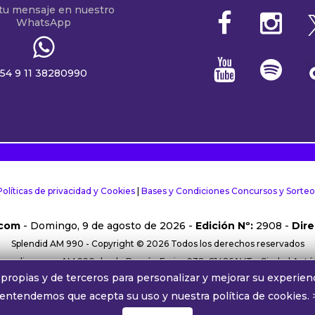
 tu mensaje en nuestro
WhatsApp
54 9 11 38280990
Políticas de privacidad y Cookies
|
Bases y Condiciones Concursos y Sorteo
.com
- Domingo, 9 de agosto de 2026 -
Edición Nº:
2908 -
Dire
Splendid AM 990 - Copyright © 2026 Todos los derechos reservados
rma online y por AM 990 desde Ramón Freire 932, C1426AVT - Ciudad Aut
propias y de terceros para personalizar y mejorar su experienc
38280990 |
Comercial:
comercial@alphamedia.com.ar
|
Trabajá con nos
 entendemos que acepta su uso y nuestra política de cookies.
Splendid AM 990 ® Una licencia de Radiodifusora Buenos Aires S.A.
´