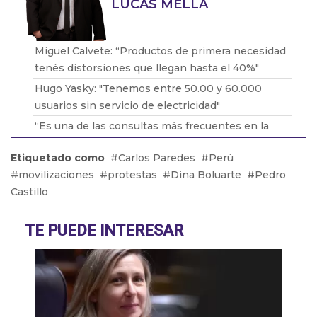
LUCAS MELLA
Miguel Calvete: “Productos de primera necesidad
tenés distorsiones que llegan hasta el 40%"
Hugo Yasky: "Tenemos entre 50.00 y 60.000
usuarios sin servicio de electricidad"
“Es una de las consultas más frecuentes en la
práctica en general con respecto a la cuestión
Etiquetado como
Carlos Paredes
Perú
neurológica y neuroquirúrgica”
movilizaciones
protestas
Dina Boluarte
Pedro
Daniel Menéndez: “No me importa que Silvia
Castillo
Saravia diga que le robamos el nombre, ellos son
una sección del peronismo que está más cerca de
TE PUEDE INTERESAR
Pichetto y de JxC”
Pedro Perrotta: "Jubilados y gente con
discapacidad que manejan no tienen que hacer la
VTV"