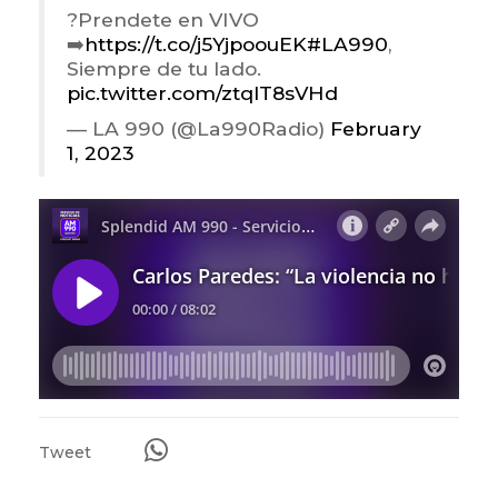
?Prendete en VIVO
➡️
https://t.co/j5YjpoouEK
#LA990
,
Siempre de tu lado.
pic.twitter.com/ztqlT8sVHd
— LA 990 (@La990Radio)
February
1, 2023
Tweet