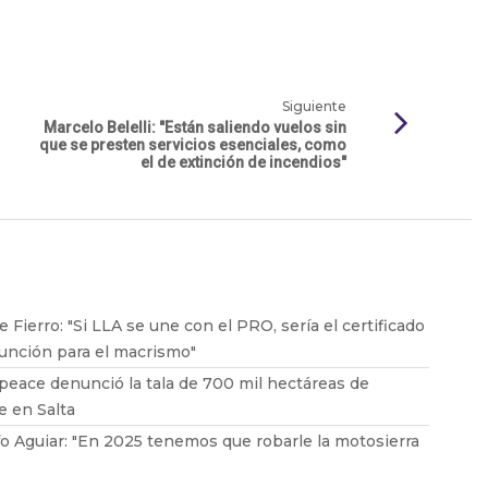
Siguiente
Marcelo Belelli: "Están saliendo vuelos sin
que se presten servicios esenciales, como
el de extinción de incendios"
e Fierro: "Si LLA se une con el PRO, sería el certificado
unción para el macrismo"
eace denunció la tala de 700 mil hectáreas de
 en Salta
o Aguiar: "En 2025 tenemos que robarle la motosierra
arle la cabeza a Milei"