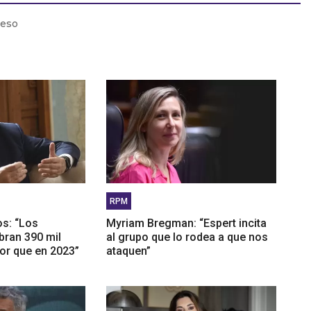
ntas de las PyMEs crecieron un 1% respecto al 2023
reso
arlos Sanchetta: "La gente no llega al día 15 del mes"
RPM
os: “Los
Myriam Bregman: “Espert incita
bran 390 mil
al grupo que lo rodea a que nos
or que en 2023”
ataquen”