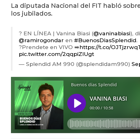
La diputada Nacional del FIT habló sobre
los jubilados.
? EN LÍNEA | Vanina Biasi (
@vaninabiasi
), 
@ramirogondar
en
#BuenosDiasSplendid
.
?Prendete en VIVO ➡️
https://t.co/OJTjzrwq
pic.twitter.com/2qqpiZlUgt
— Splendid AM 990 (@splendidam990)
Se