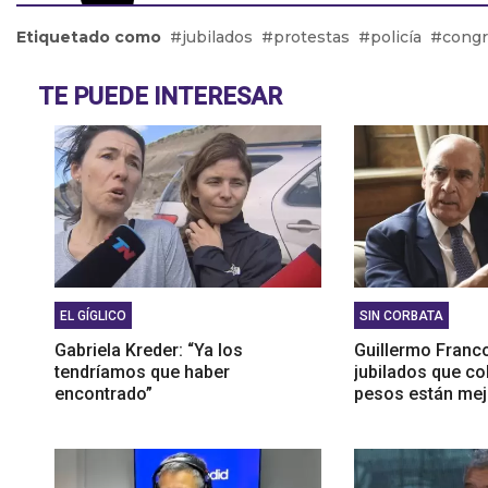
Las ve
Etiquetado como
jubilados
protestas
policía
cong
Juan C
TE PUEDE INTERESAR
EL GÍGLICO
SIN CORBATA
Gabriela Kreder: “Ya los
Guillermo Franc
tendríamos que haber
jubilados que co
encontrado”
pesos están mej