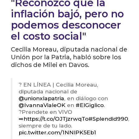
"Reconozco que la
inflación bajó, pero no
podemos desconocer
el costo social"
Cecilia Moreau, diputada nacional de
Unión por la Patria, habló sobre los
dichos de Milei en Davos.
? EN LÍNEA | Cecilia Moreau,
diputada nacional de
@unionxlapatria
, en diálogo con
@IvannaVialeOK
en
#ElGiglico
.
?Prendete en VIVO
➡️
https://t.co/OJTjzrwqTo
#Splendid990
,
siempre de tu lado.
pic.twitter.com/1NNlPK5Eb1