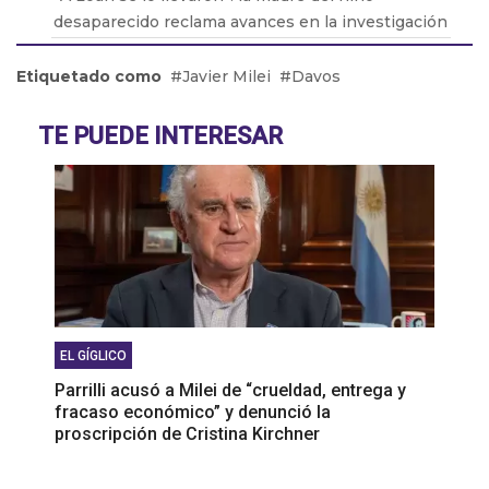
desaparecido reclama avances en la investigación
Gabriela Kreder: “Ya los tendríamos que haber
Etiquetado como
Javier Milei
Davos
encontrado”
Silvina Batakis: "Si no tenés estabilidad, no podés
TE PUEDE INTERESAR
planificar qué país querés"
Nicolás "El Americano" Soria rompe el silencio:
"Pasé de ser el secuestrador de Loan a que no
hable"
EL GÍGLICO
Parrilli acusó a Milei de “crueldad, entrega y
fracaso económico” y denunció la
proscripción de Cristina Kirchner