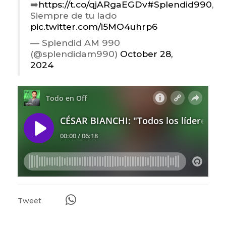
➡️
https://t.co/qjARgaEGDv
#Splendid990
,
Siempre de tu lado
pic.twitter.com/i5MO4uhrp6
— Splendid AM 990
(@splendidam990)
October 28,
2024
Tweet