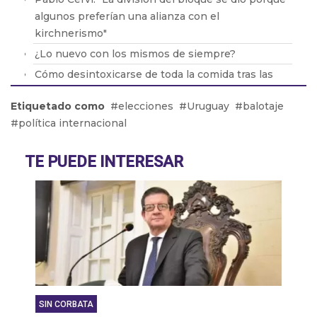
algunos preferían una alianza con el
kirchnerismo"
¿Lo nuevo con los mismos de siempre?
Cómo desintoxicarse de toda la comida tras las
fiestas
Etiquetado como
elecciones
Uruguay
balotaje
El ministro de Seguridad de PBA no descartó la
política internacional
vuelta del servicio militar obligatorio
La rosca política se da en navidad
TE PUEDE INTERESAR
SIN CORBATA