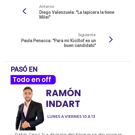
Anterior
Diego Valenzuela: "La lapicera la tiene
Milei"
Siguiente
Paula Penacca: "Para mi Kicillof es un
buen candidato"
PASÓ EN
Todo en off
RAMÓN
INDART
LUNES A VIERNES 10 A 13
Pablo Cervi: "La división del bloque se dio porque