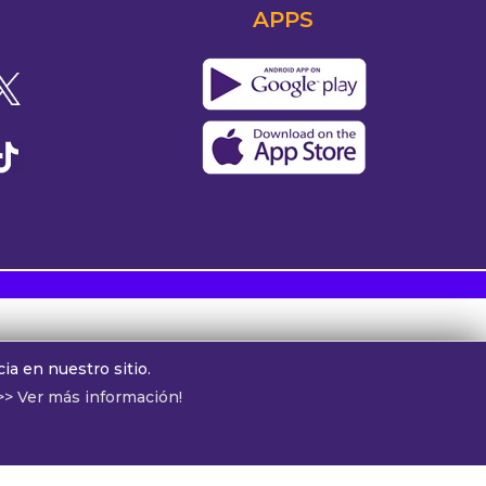
APPS
s
ia en nuestro sitio.
>> Ver más información!
tor:
Guillo Garcia
ónoma de Buenos Aires, Argentina.
otros:
cv@alphamedia.com.ar