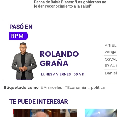
Penna de Bahía Blanca: "Los gobiernos no
le dan reconocimiento a la salud"
PASÓ EN
RPM
ARIEL
ROLANDO
venga
OSVAL
GRAÑA
IR AL
Daniel
LUNES A VIERNES | 09 A 11
indust
Abel F
Etiquetado como
Aranceles
Economía
politica
trabaj
Martín
TE PUEDE INTERESAR