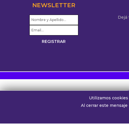
NEWSLETTER
Dejá
Utilizamos cookies 
Al cerrar este mensaje
Splendidam990
Transmite a través de su platafo
Whatsapp oyentes:
+54 911 