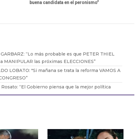
buena candidata en el peronismo”
 GARBARZ: “Lo más probable es que PETER THIEL
 a MANIPULAR las próximas ELECCIONES”
DO LOBATO: "Si mañana se trata la reforma VAMOS A
 CONGRESO”
 Rosato: “El Gobierno piensa que la mejor política
rial es la que no existe”
urlan: “El peronismo debe recuperar la lucha de los
adores"
 Giannini: "La gente elige su comida por el bolsillo"