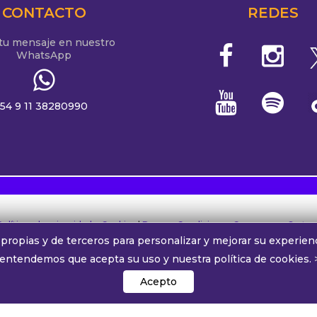
CONTACTO
REDES
 tu mensaje en nuestro
WhatsApp
54 9 11 38280990
Políticas de privacidad y Cookies
|
Bases y Condiciones Concursos y Sorteo
propias y de terceros para personalizar y mejorar su experienc
 entendemos que acepta su uso y nuestra política de cookies.
.com
- Sábado, 8 de agosto de 2026 -
Edición Nº:
2907 -
Direc
Splendid AM 990 - Copyright © 2026 Todos los derechos reservados
Acepto
rma online y por AM 990 desde Ramón Freire 932, C1426AVT - Ciudad Aut
38280990 |
Comercial:
comercial@alphamedia.com.ar
|
Trabajá con nos