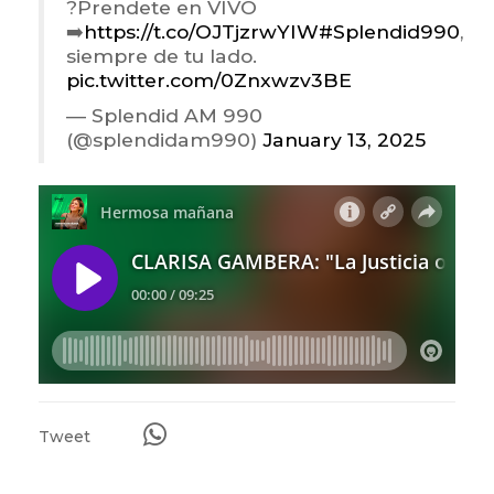
?Prendete en VIVO
➡️
https://t.co/OJTjzrwYIW
#Splendid990
,
siempre de tu lado.
pic.twitter.com/0Znxwzv3BE
— Splendid AM 990
(@splendidam990)
January 13, 2025
Tweet