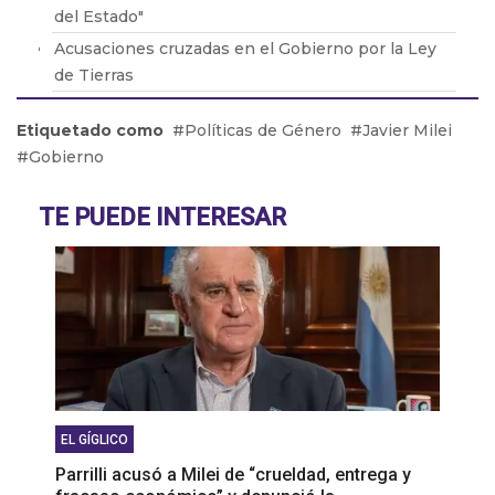
del Estado"
Acusaciones cruzadas en el Gobierno por la Ley
de Tierras
Brasil retiró a su embajador de la Argentina por
Etiquetado como
Políticas de Género
Javier Milei
los dichos de Milei
Gobierno
Adicciones: Cómo detectar que el consumo se
volvió un problema
TE PUEDE INTERESAR
El drama de los 9 en Boca: De la lesión de Cavani
al presente de Bareiro
EL GÍGLICO
Parrilli acusó a Milei de “crueldad, entrega y