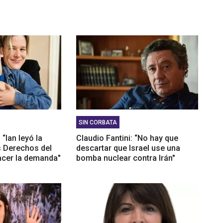
les genera una dependencia"
González: "La situación en Acindar está tensa"
SIN CORBATA
“Ian leyó la
Claudio Fantini: “No hay que
s Derechos del
descartar que Israel use una
acer la demanda"
bomba nuclear contra Irán"