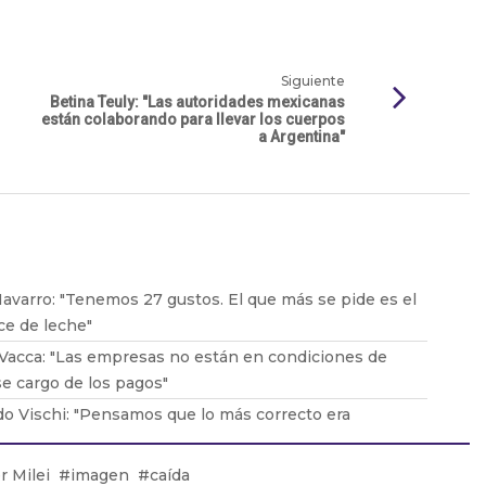
Siguiente
Betina Teuly: "Las autoridades mexicanas
están colaborando para llevar los cuerpos
a Argentina"
avarro: "Tenemos 27 gustos. El que más se pide es el
ce de leche"
Vacca: "Las empresas no están en condiciones de
e cargo de los pagos"
o Vischi: "Pensamos que lo más correcto era
car el DNU, no tirarlo abajo"
duardo Lavorato: "Que los padres consuman con sus
r Milei
imagen
caída