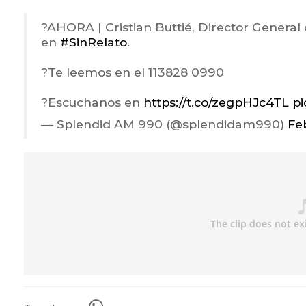
?️AHORA | Cristian Buttié, Director General
en
#SinRelato
.
?Te leemos en el 113828 0990
?Escuchanos en
https://t.co/zegpHJc4TL
pi
— Splendid AM 990 (@splendidam990)
Fe