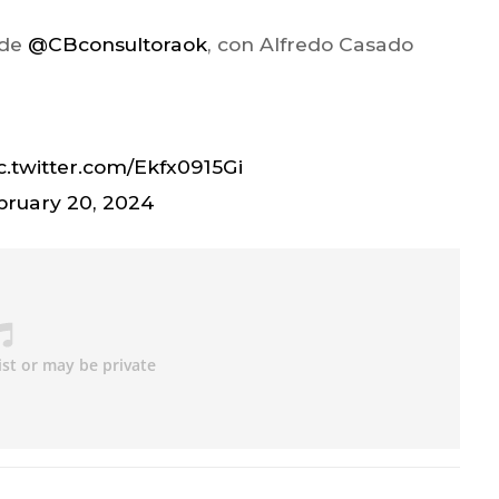
 de
@CBconsultoraok
, con Alfredo Casado
c.twitter.com/Ekfx0915Gi
bruary 20, 2024