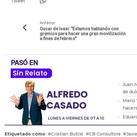
Tweet
Anterior
Oscar de Isasi: "Estamos hablando con
gremios para hacer una gran movilización
a fines de febrero"
PASÓ EN
Sin Relato
Juan N
ALFREDO
de dul
Mario 
CASADO
hacers
Eduard
LUNES A VIERNES DE 07 A 10
modifi
Lic. E
Etiquetado como
Cristian Buttié
CB Consultora
Javie