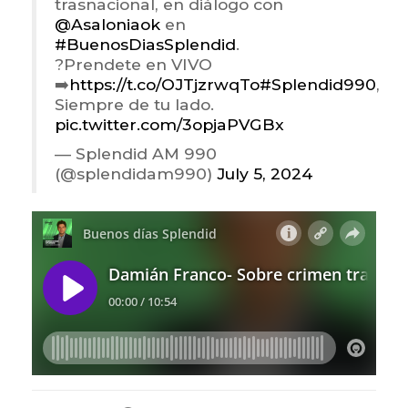
trasnacional, en diálogo con
@Asaloniaok
en
#BuenosDiasSplendid
.
?Prendete en VIVO
➡️
https://t.co/OJTjzrwqTo
#Splendid990
,
Siempre de tu lado.
pic.twitter.com/3opjaPVGBx
— Splendid AM 990
(@splendidam990)
July 5, 2024