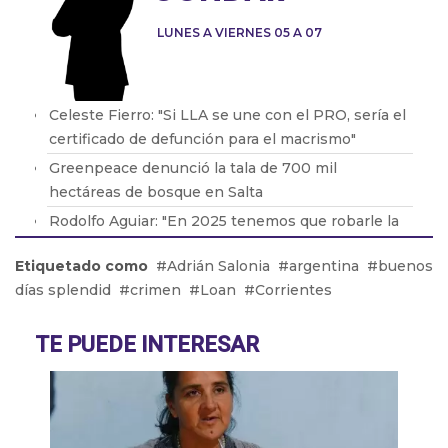
LUNES A VIERNES 05 A 07
Celeste Fierro: "Si LLA se une con el PRO, sería el
certificado de defunción para el macrismo"
Greenpeace denunció la tala de 700 mil
hectáreas de bosque en Salta
Rodolfo Aguiar: "En 2025 tenemos que robarle la
motosierra y cortarle la cabeza a Milei"
Etiquetado como
Adrián Salonia
argentina
buenos
Las ventas de las PyMEs crecieron un 1%
días splendid
crimen
Loan
Corrientes
respecto al 2023
Juan Carlos Sanchetta: "La gente no llega al día 15
TE PUEDE INTERESAR
del mes"