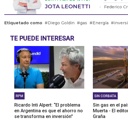
JOTA LEONETTI
Federico Cr
queremos de
Roberto Bru
Etiquetado como
Diego Goldin
gas
Energía
invers
los visitant
Jorge Elger
TE PUEDE INTERESAR
colectivos y
RPM
SIN CORBATA
Ricardo Inti Alpert: “El problema
Sin gas en el pa
en Argentina es que el ahorro no
Muerta - El edito
se transforma en inversión"
Graña