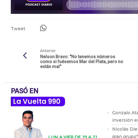
Tweet
Anterior
Nelson Bravo: "No tenemos números
como si fuésemos Mar del Plata, pero no
están mal"
PASÓ EN
La Vuelta 990
Gonzalo Ata
inversión en
Nicolás Die
gran grupo"
LUN A VIER DE 19 A 21