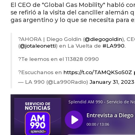
El CEO de "Global Gas Mobility" habló co
se refirió a la visita del canciller alemá
gas argentino y lo que se necesita para 
?️AHORA | Diego Goldin (
@diegogoldin
), C
(
@jotaleonetti
) en La Vuelta de
#LA990
.
?Te leemos en el 113828 0990
?Escuchanos en
https://t.co/TAMQKSoS0Z
— LA 990 (@La990Radio)
January 31, 2023