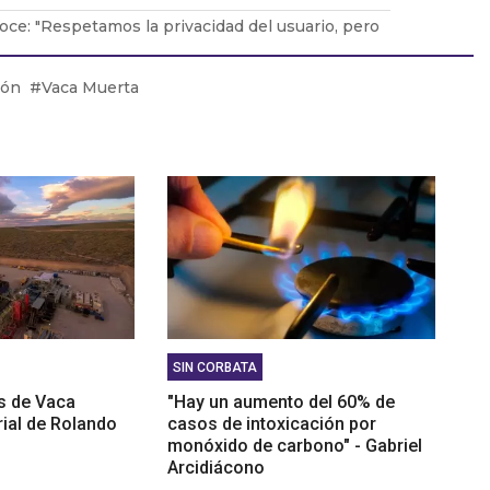
oce: "Respetamos la privacidad del usuario, pero
tectar a los infractores"
nello: "Poco a poco la provincia va mostrando a
ión
Vaca Muerta
es sus propuestas vitivinícolas”
: "El gobierno porteño dice que lo utilizarán doce
 es falso”
SIN CORBATA
ís de Vaca
"Hay un aumento del 60% de
rial de Rolando
casos de intoxicación por
monóxido de carbono" - Gabriel
Arcidiácono