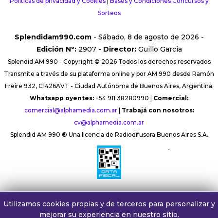
Políticas de privacidad y Cookies
|
Bases y Condiciones Concursos y
Sorteos
Splendidam990.com
- Sábado, 8 de agosto de 2026 -
Edición Nº:
2907 -
Director:
Guillo Garcia
Splendid AM 990 - Copyright © 2026 Todos los derechos reservados
Transmite a través de su plataforma online y por AM 990 desde Ramón
Freire 932, C1426AVT - Ciudad Autónoma de Buenos Aires, Argentina.
Whatsapp oyentes:
+54 911 38280990 |
Comercial:
comercial@alphamedia.com.ar
|
Trabajá con nosotros:
cv@alphamedia.com.ar
Splendid AM 990 ® Una licencia de Radiodifusora Buenos Aires S.A.
´
Utilizamos cookies propias y de terceros para personalizar y
mejorar su experiencia en nuestro sitio.