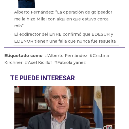
Alberto Fernández: “La operación de golpeador
me la hizo Milei con alguien que estuvo cerca
mío”
El exdirector del ENRE confirmó que EDESUR y
EDENOR tienen una falla que nunca fue resuelta
Oscar Parrilli: “Milei tiene crueldad y desprecio
Etiquetado como
Alberto Fernández
Cristina
por el ser humano”
Kirchner
Axel Kicillof
Fabiola yañez
Fabián Vena con Barton: cómo será la nueva obra
que protagonizará de Muscari
TE PUEDE INTERESAR
Pablo Echarri: “La cultura es un hecho peligroso
para este gobierno de ultraderecha”